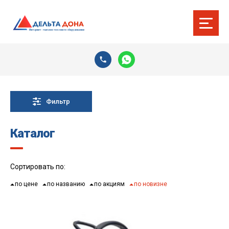
Фильтр
Каталог
Сортировать по:
по цене
по названию
по акциям
по новизне